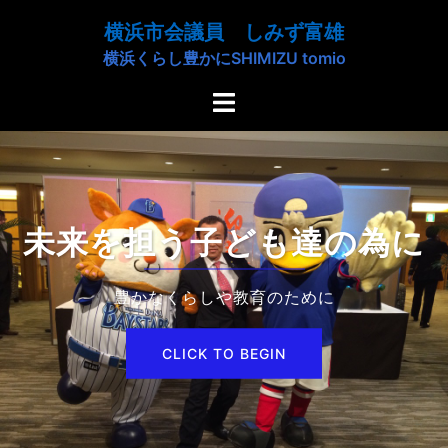
コ
横浜市会議員 しみず富雄
ン
横浜くらし豊かにSHIMIZU tomio
テ
ン
ト
ツ
グ
へ
ル
ス
メ
キ
ニ
ッ
ュ
未来を担う子ども達の為に
プ
ー
豊かなくらしや教育のために
CLICK TO BEGIN