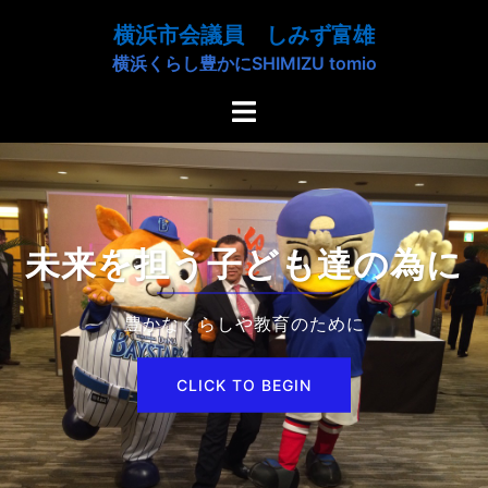
コ
横浜市会議員 しみず富雄
ン
横浜くらし豊かにSHIMIZU tomio
テ
ン
ト
ツ
グ
へ
ル
ス
メ
キ
ニ
ッ
ュ
未来を担う子ども達の為に
プ
ー
豊かなくらしや教育のために
CLICK TO BEGIN