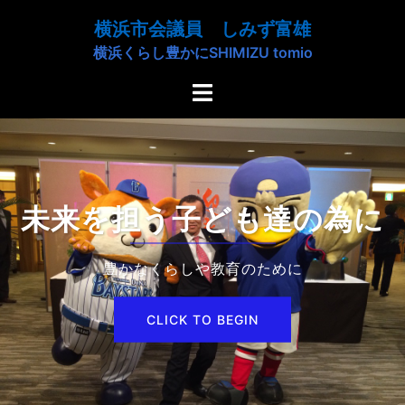
コ
横浜市会議員 しみず富雄
ン
横浜くらし豊かにSHIMIZU tomio
テ
ン
ト
ツ
グ
へ
ル
ス
メ
キ
ニ
ッ
ュ
未来を担う子ども達の為に
プ
ー
豊かなくらしや教育のために
CLICK TO BEGIN