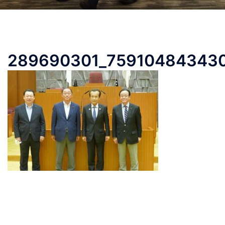
289690301_759104843430