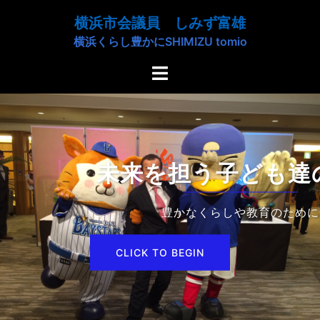
コ
横浜市会議員 しみず富雄
ン
横浜くらし豊かにSHIMIZU tomio
テ
ン
ト
ツ
グ
へ
ル
ス
メ
キ
ニ
ッ
ュ
未来を担う子ども達の為に
プ
ー
豊かなくらしや教育のために
CLICK TO BEGIN