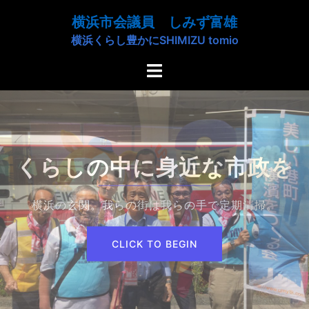
コ
横浜市会議員 しみず富雄
ン
横浜くらし豊かにSHIMIZU tomio
テ
ン
ト
ツ
グ
へ
ル
ス
メ
キ
ニ
ッ
ュ
未来を担う子ども達の
プ
ー
豊かなくらしや教育のために
CLICK TO BEGIN