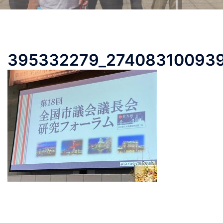
395332279_274083100939