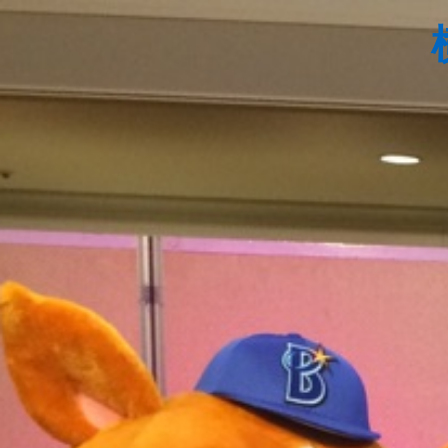
コ
ン
テ
ン
ツ
へ
ス
キ
ッ
プ