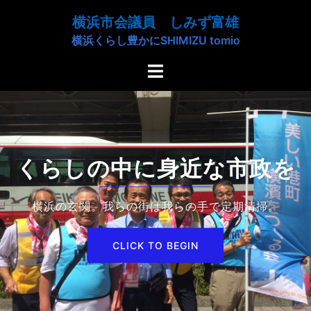
コ
横浜市会議員 しみず富雄
ン
横浜くらし豊かにSHIMIZU tomio
テ
ン
ト
ツ
グ
へ
ル
ス
メ
キ
ニ
ッ
ュ
くらしの中に身近な市政を
プ
ー
横浜の玄関。我らの街は我らの手で定期清掃。
CLICK TO BEGIN
CLICK TO BEGIN