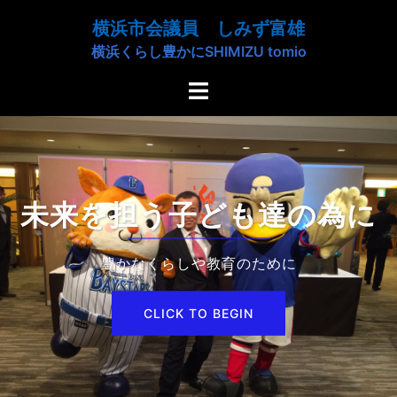
コ
横浜市会議員 しみず富雄
ン
横浜くらし豊かにSHIMIZU tomio
テ
ン
ト
ツ
グ
へ
ル
ス
メ
キ
ニ
ッ
ュ
未来を担う子ども達の為に
プ
ー
豊かなくらしや教育のために
CLICK TO BEGIN