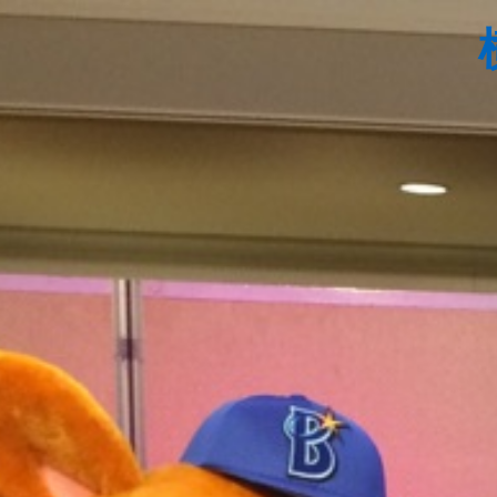
コ
ン
テ
ン
ツ
へ
ス
キ
ッ
プ