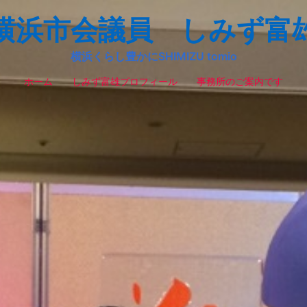
横浜市会議員 しみず富
横浜くらし豊かにSHIMIZU tomio
ホーム
しみず富雄プロフィール
事務所のご案内です