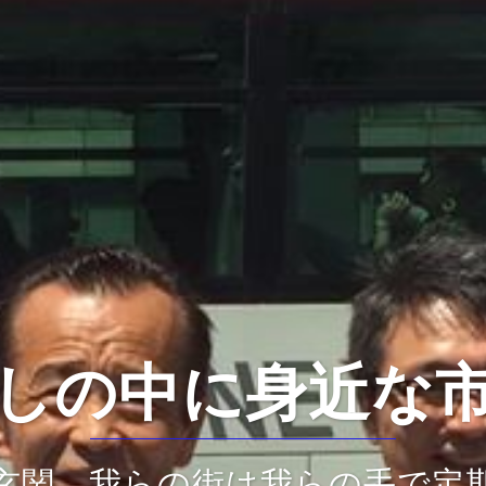
しの中に身近な
玄関。我らの街は我らの手で定