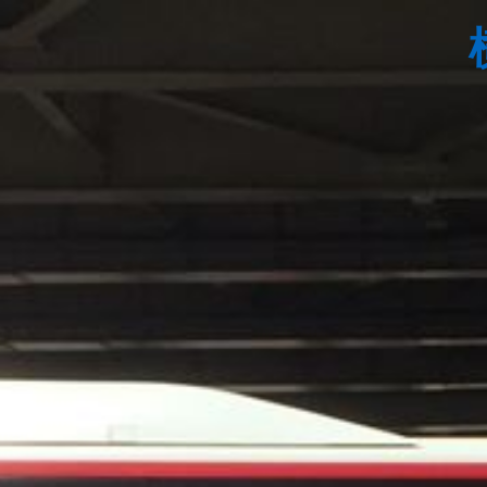
コ
ン
テ
ン
ツ
へ
ス
キ
ッ
プ