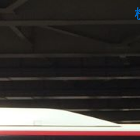
コ
ン
テ
ン
ツ
へ
ス
キ
ッ
プ