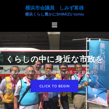
コ
横浜市会議員 しみず富雄
ン
横浜くらし豊かにSHIMIZU tomio
テ
ン
ト
ツ
グ
へ
ル
ス
メ
キ
ニ
ッ
ュ
くらしの中に身近な市政を
プ
ー
横浜の玄関。我らの街は我らの手で定期清掃。
CLICK TO BEGIN
CLICK TO BEGIN