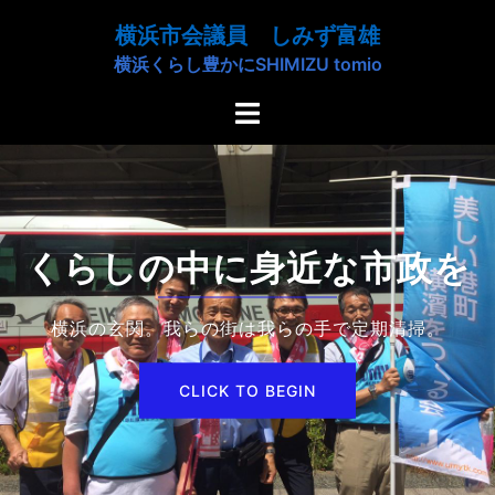
コ
横浜市会議員 しみず富雄
ン
横浜くらし豊かにSHIMIZU tomio
テ
ン
ト
ツ
グ
へ
ル
ス
メ
キ
ニ
ッ
ュ
くらしの中に身近な市政を
プ
ー
横浜の玄関。我らの街は我らの手で定期清掃。
CLICK TO BEGIN