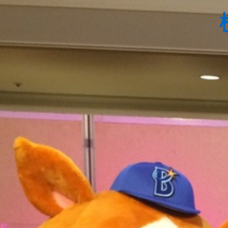
コ
ン
テ
ン
ツ
へ
ス
キ
ッ
プ