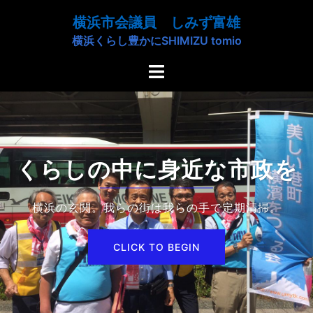
コ
横浜市会議員 しみず富雄
ン
横浜くらし豊かにSHIMIZU tomio
テ
ン
ト
ツ
グ
へ
ル
ス
メ
キ
ニ
ッ
ュ
くらしの中に身近な市政を
プ
ー
横浜の玄関。我らの街は我らの手で定期清掃。
CLICK TO BEGIN