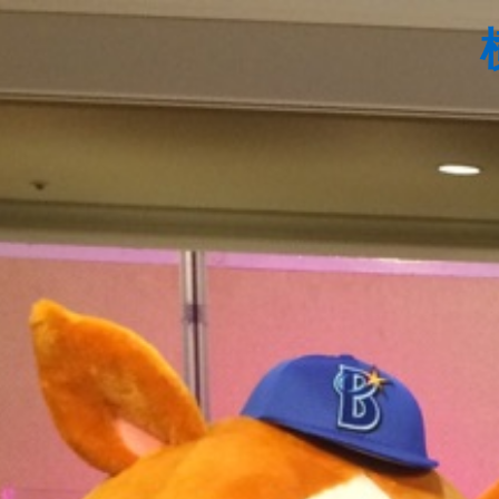
コ
ン
テ
ン
ツ
へ
ス
キ
ッ
プ