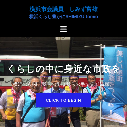
コ
横浜市会議員 しみず富雄
ン
横浜くらし豊かにSHIMIZU tomio
テ
ン
ト
ツ
グ
へ
ル
ス
メ
キ
ニ
ッ
ュ
くらしの中に身近な市政を
プ
ー
横浜の玄関。我らの街は我らの手で定期清掃。
CLICK TO BEGIN