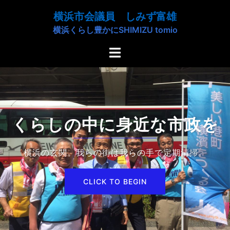
コ
横浜市会議員 しみず富雄
ン
横浜くらし豊かにSHIMIZU tomio
テ
ン
ト
ツ
グ
へ
ル
ス
メ
キ
ニ
ッ
ュ
くらしの中に身近な市政を
プ
ー
横浜の玄関。我らの街は我らの手で定期清掃。
CLICK TO BEGIN
CLICK TO BEGIN