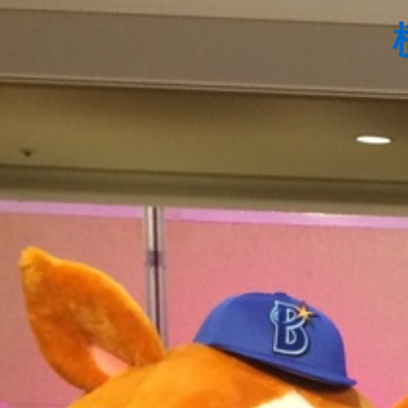
コ
ン
テ
ン
ツ
へ
ス
キ
ッ
プ