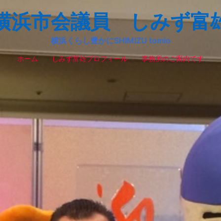
横浜市会議員 しみず富
横浜くらし豊かにSHIMIZU tomio
ホーム
しみず富雄プロフィール
事務所のご案内です